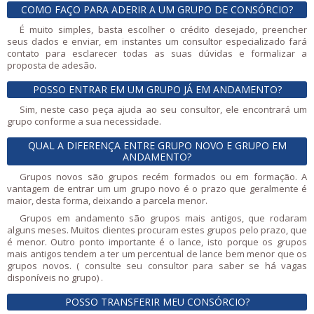
COMO FAÇO PARA ADERIR A UM GRUPO DE CONSÓRCIO?
É muito simples, basta escolher o crédito desejado, preencher
seus dados e enviar, em instantes um consultor especializado fará
contato para esclarecer todas as suas dúvidas e formalizar a
proposta de adesão.
POSSO ENTRAR EM UM GRUPO JÁ EM ANDAMENTO?
Sim, neste caso peça ajuda ao seu consultor, ele encontrará um
grupo conforme a sua necessidade.
QUAL A DIFERENÇA ENTRE GRUPO NOVO E GRUPO EM
ANDAMENTO?
Grupos novos são grupos recém formados ou em formação. A
vantagem de entrar um um grupo novo é o prazo que geralmente é
maior, desta forma, deixando a parcela menor.
Grupos em andamento são grupos mais antigos, que rodaram
alguns meses. Muitos clientes procuram estes grupos pelo prazo, que
é menor. Outro ponto importante é o lance, isto porque os grupos
mais antigos tendem a ter um percentual de lance bem menor que os
grupos novos. ( consulte seu consultor para saber se há vagas
disponíveis no grupo) .
POSSO TRANSFERIR MEU CONSÓRCIO?