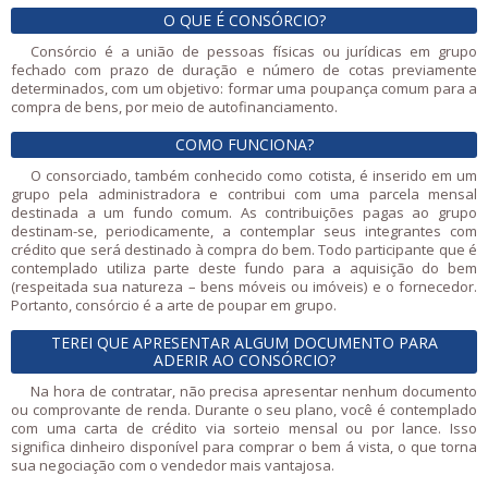
O QUE É CONSÓRCIO?
Consórcio é a união de pessoas físicas ou jurídicas em grupo
fechado com prazo de duração e número de cotas previamente
determinados, com um objetivo: formar uma poupança comum para a
compra de bens, por meio de autofinanciamento.
COMO FUNCIONA?
O consorciado, também conhecido como cotista, é inserido em um
grupo pela administradora e contribui com uma parcela mensal
destinada a um fundo comum. As contribuições pagas ao grupo
destinam-se, periodicamente, a contemplar seus integrantes com
crédito que será destinado à compra do bem. Todo participante que é
contemplado utiliza parte deste fundo para a aquisição do bem
(respeitada sua natureza – bens móveis ou imóveis) e o fornecedor.
Portanto, consórcio é a arte de poupar em grupo.
TEREI QUE APRESENTAR ALGUM DOCUMENTO PARA
ADERIR AO CONSÓRCIO?
Na hora de contratar, não precisa apresentar nenhum documento
ou comprovante de renda. Durante o seu plano, você é contemplado
com uma carta de crédito via sorteio mensal ou por lance. Isso
significa dinheiro disponível para comprar o bem á vista, o que torna
sua negociação com o vendedor mais vantajosa.