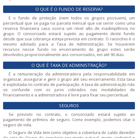
O QUE É O FUNDO DE RESERVA?
É o fundo de proteção (nem todos os grupos possuem), um
percentual que se paga na parcela mensal que vai servir como uma
reserva financeira caso ocorra um nível alto de inadimplência no
grupo. O consorciado estará sujeito ao pagamento deste fundo
desde que sua cobrança esteja prevista em contrato. O raciocínio é o
mesmo adotado para a Taxa de Administração. Se houverem
recursos nesse fundo no encerramento do grupo estes serão
devolvidos proporcionalmente aos consorciados, em até 90 dias.
O QUE É TAXA DE ADMINISTRAÇÃO?
É a remuneração da administradora pela responsabilidade em
organizar, assegurar e gerir o grupo até seu encerramento. Esta taxa
é explicitada no contrato de participação. A taxa de administração não
se confunde com os juros cobrados nas modalidades de
financiamento e a administradora é livre para fixar seu percentual.
SEGUROS
Se previsto no contrato, o consorciado estará sujeito ao
pagamento de prêmios de seguro. Como exemplo, podemos citar o
seguro de vida.
O Seguro de Vida tem como objetivo a cobertura do saldo devedor
da cota do Grupo de consórcio por morte natural, morte acidental e