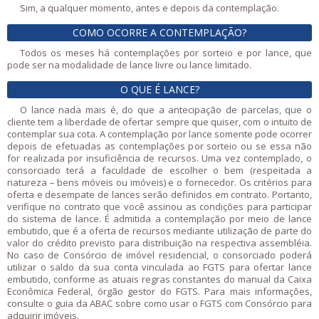
Sim, a qualquer momento, antes e depois da contemplação.
COMO OCORRE A CONTEMPLAÇÃO?
Todos os meses há contemplações por sorteio e por lance, que
pode ser na modalidade de lance livre ou lance limitado.
O QUE É LANCE?
O lance nada mais é, do que a antecipação de parcelas, que o
cliente tem a liberdade de ofertar sempre que quiser, com o intuito de
contemplar sua cota. A contemplação por lance somente pode ocorrer
depois de efetuadas as contemplações por sorteio ou se essa não
for realizada por insuficiência de recursos. Uma vez contemplado, o
consorciado terá a faculdade de escolher o bem (respeitada a
natureza – bens móveis ou imóveis) e o fornecedor. Os critérios para
oferta e desempate de lances serão definidos em contrato. Portanto,
verifique no contrato que você assinou as condições para participar
do sistema de lance. É admitida a contemplação por meio de lance
embutido, que é a oferta de recursos mediante utilização de parte do
valor do crédito previsto para distribuição na respectiva assembléia.
No caso de Consórcio de imóvel residencial, o consorciado poderá
utilizar o saldo da sua conta vinculada ao FGTS para ofertar lance
embutido, conforme as atuais regras constantes do manual da Caixa
Econômica Federal, órgão gestor do FGTS. Para mais informações,
consulte o guia da ABAC sobre como usar o FGTS com Consórcio para
adquirir imóveis.